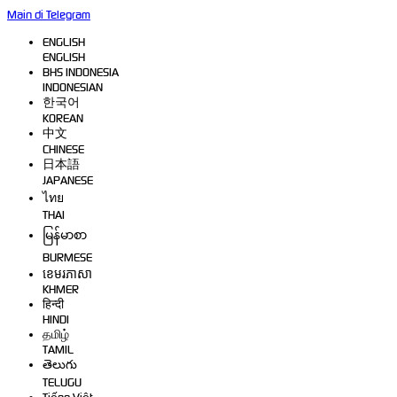
Main di Telegram
ENGLISH
ENGLISH
BHS INDONESIA
INDONESIAN
한국어
KOREAN
中文
CHINESE
日本語
JAPANESE
ไทย
THAI
မြန်မာစာ
BURMESE
ខេមរភាសា
KHMER
हिन्दी
HINDI
தமிழ்
TAMIL
తెలుగు
TELUGU