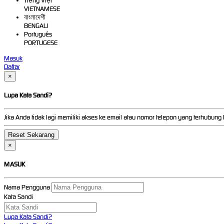
Tiếng Việt
VIETNAMESE
বাংলাদেশী
BENGALI
Português
PORTUGESE
Masuk
Daftar
×
Lupa Kata Sandi?
Jika Anda tidak lagi memiliki akses ke email atau nomor telepon yang terhubun
×
MASUK
Nama Pengguna
Kata Sandi
Lupa Kata Sandi?