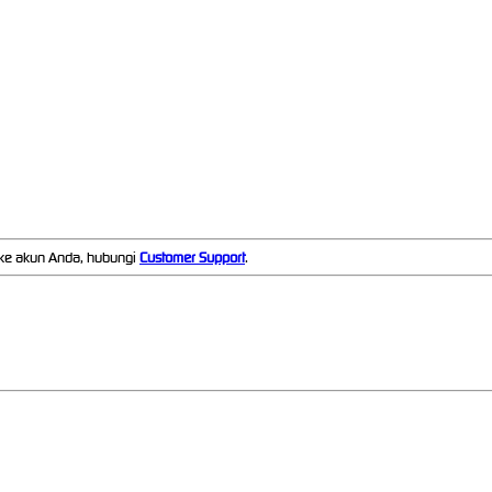
g ke akun Anda, hubungi
Customer Support
.