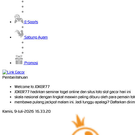
E-Sports
Sabung Ayam
Promosi
Pemberitahuan
Welcome to JOKER77
JOKER77 hadirkan seminar togel online dan situs toto slot gacor hari ini
skala nasional dengan tingkat maxwin paling diburu oleh para pemain t
membawa pulang jackpot malam ini. Jadi tunggu apalagi? Daftarkan dirimu
Kamis, 9-Juli-2026 16.33.20