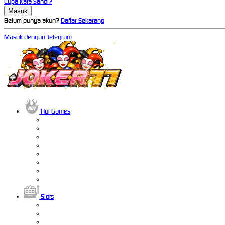
Lupa Kata Sandi?
Belum punya akun?
Daftar Sekarang
Masuk dengan Telegram
Hot Games
Slots